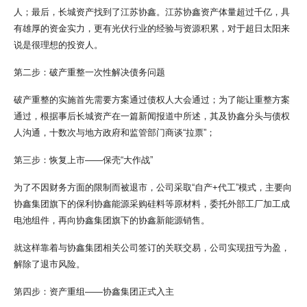
人；最后，长城资产找到了江苏协鑫。江苏协鑫资产体量超过千亿，具
有雄厚的资金实力，更有光伏行业的经验与资源积累，对于超日太阳来
说是很理想的投资人。
第二步：破产重整一次性解决债务问题
破产重整的实施首先需要方案通过债权人大会通过；为了能让重整方案
通过，根据事后长城资产在一篇新闻报道中所述，其及协鑫分头与债权
人沟通，十数次与地方政府和监管部门商谈“拉票”；
第三步：恢复上市——保壳“大作战”
为了不因财务方面的限制而被退市，公司采取“自产+代工”模式，主要向
协鑫集团旗下的保利协鑫能源采购硅料等原材料，委托外部工厂加工成
电池组件，再向协鑫集团旗下的协鑫新能源销售。
就这样靠着与协鑫集团相关公司签订的关联交易，公司实现扭亏为盈，
解除了退市风险。
第四步：资产重组——协鑫集团正式入主