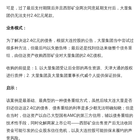
可是，过了最后支付期限后并且西部矿业两次同意延期支付后，大显集
团仍无法支付2.4亿元尾款。
业务模式：
为了解决这2.4亿元的债务，根据大连控股的公告，大显集团当中尝试过
很多种方法，但最后均以失败告终；最后还是找到信达来做整个
债务重
组
，由信达资产收购西部矿业对大显集团的2.4亿债权。
收购的前提是：1. 以大显集团受让后全部的再生资源、天津大通的股权
进行质押；2. 大显集团及大显集团董事长代威个人提供保证担保。
启示：
该案例是最基础、最典型的一种债务重组方式，虽然后续大连大显是否
归还信达这2.4亿的债务、债务重组的利率是多少都无法明确知晓；但是
在当时，信达资产以自己大型国有AMC的第三方信用，辅以债务重组的
技术性手段，同时化解两家上市公司——西部矿业出售资产后无法收回
资金可能引发的公众股东信任危机，以及大连控股可能担保未履约的声
誉风险。