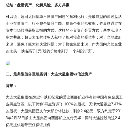
总结：盘活资产、化解风险、多方共赢
可以说，超日太阳这单不良资产问题的顺利化解，是最典型的通过盘活
企业存量资产、行业整合提升产能、提高企业经营效率，并最终通过在
资本市场转股获取回报的方式。这样的不良资产处置方式，基本实现了
多方共赢：超日太阳的债权人获得了相对较高的受偿率；对于当地政府
来说，避免了巨大的失业问题；对于协鑫集团来说，作为国内光伏企业
的龙头，以略高于1元/股的价格拿到了一个A股的“壳”。
二、最典型
债务重组
案例：大连大显集团vs信达资产
背景：
大连大显集团在2012年以10亿元的受让西部矿业持有的中国有色金属工
业再生资源（以下简称“再生资源”）100%的股权、天津大通铜业7.47%
的股权，大显集团已支付大部分转让款，剩余2.4亿元，双方约定于201
3年2月28日前由大显集团向西部矿业支付完毕；同时大连控股为这2.4
亿元提供连带责任保证担保.