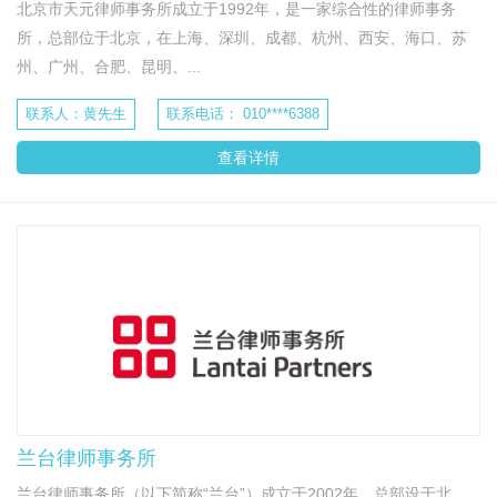
北京市天元律师事务所成立于1992年，是一家综合性的律师事务
所，总部位于北京，在上海、深圳、成都、杭州、西安、海口、苏
州、广州、合肥、昆明、...
联系人：黄先生
联系电话： 010****6388
查看详情
兰台律师事务所
兰台律师事务所（以下简称“兰台”）成立于2002年，总部设于北