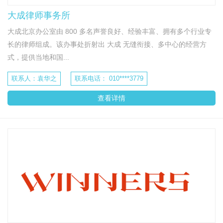
大成律师事务所
大成北京办公室由 800 多名声誉良好、经验丰富、拥有多个行业专
长的律师组成。该办事处折射出 大成 无缝衔接、多中心的经营方
式，提供当地和国...
联系人：袁华之
联系电话： 010****3779
查看详情